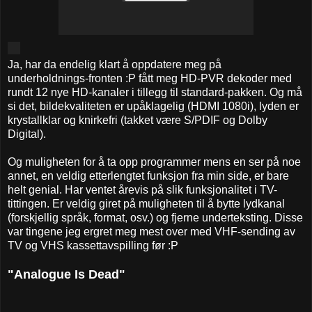
Ja, har da endelig klart å oppdatere meg på
underholdnings-fronten :P fått meg HD-PVR dekoder med
rundt 12 nye HD-kanaler i tillegg til standard-pakken. Og må
si det, bildekvaliteten er upåklagelig (HDMI 1080i), lyden er
krystallklar og knirkefri (takket være S/PDIF og Dolby
Digital).
Og muligheten for å ta opp programmer mens en ser på noe
annet, en veldig etterlengtet funksjon fra min side, er bare
helt genial. Har ventet årevis på slik funksjonalitet i TV-
tittingen. Er veldig giret på muligheten til å bytte lydkanal
(forskjellig språk, format, osv.) og fjerne underteksting. Disse
var tingene jeg ergret meg mest over med VHF-sending av
TV og VHS kassettavspilling før :P
"Analogue Is Dead"