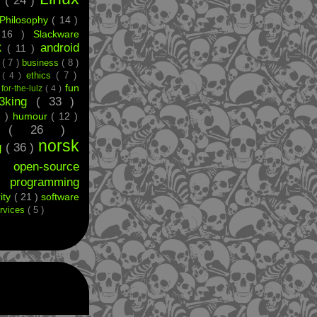
g
( 24 )
Philosophy
( 14 )
 16 )
Slackware
android
X
( 11 )
e
( 7 )
business
( 8 )
ethics
( 7 )
t
( 4 )
fun
)
for-the-lulz
( 4 )
33king
( 33 )
8 )
humour
( 12 )
ff
( 26 )
norsk
g
( 36 )
 )
open-source
)
programming
ity
( 21 )
software
rvices
( 5 )