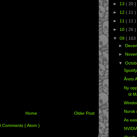
►
13
( 20 )
►
12
( 11 )
►
11
( 11 )
►
10
( 26 )
▼
09
( 163 
►
Dece
►
Nove
▼
Octob
Spotif
Årets A
Ny opp
til 
Windo
Norsk 
Home
Older Post
As eas
t Comments ( Atom )
NVIDIA