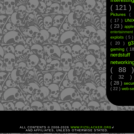
Interestin
( 121 )
Pictures
(
( 17 )
UNI
( 23 )
appl
entertainmen
exploits
( 5 
g
( 20 )
gaming
( 1
nerdstu
networkin
( 88
( 32 
( 28 )
secur
( 22 )
web-se
ALL CONTENTS © 2008-
2026
WWW.PIZSLACKER.ORG
↲
AND AFFILIATES, UNLESS OTHERWISE STATED.