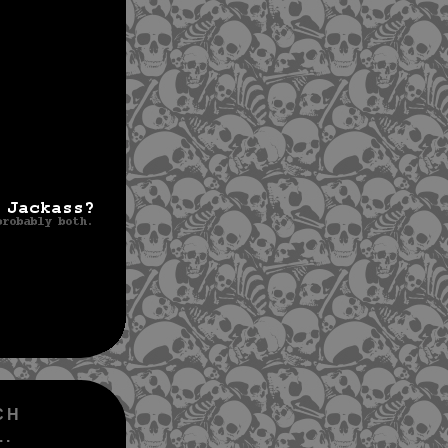
CH
..