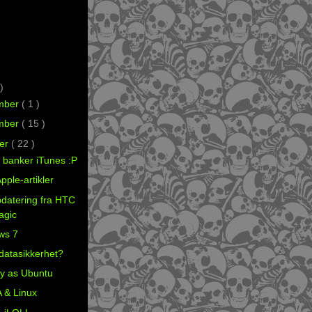
)
mber
( 1 )
mber
( 15 )
er
( 22 )
y banker iTunes :P
pple-artikler
datering fra HTC
Magic
ws 7
datasikkerhet?
y as Ubuntu
 & Linux