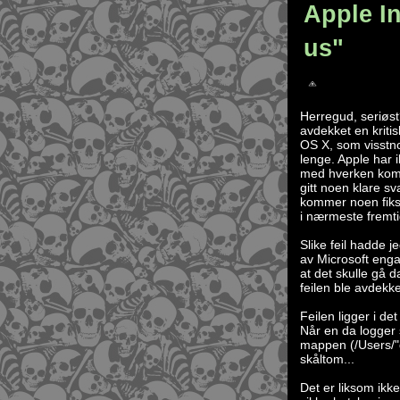
Apple In
us"
Herregud, seriøst
avdekket en kritisk
OS X, som visstn
lenge. Apple har
med hverken komm
gitt noen klare s
kommer noen fiks
i nærmeste fremti
Slike feil hadde j
av Microsoft enga
at det skulle gå 
feilen ble avdekket
Feilen ligger i d
Når en da logger s
mappen (/Users/"
skåltom...
Det er liksom ikke