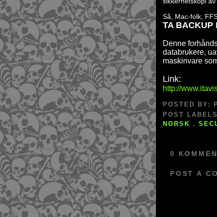
sikkerhetskopi av 
Så, Mac-folk, FFS
TA BACKUP 
Denne forhånd
databrukere, ua
maskinvare som
Link:
http://www.itavi
POSTED BY:
POST LABEL
NORSK
,
SEC
0 KOMMEN
POST A C