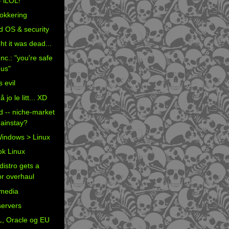
- iLOL!
okkering
d OS & security
ht it was dead...
nc.: "you're safe
 us"
s evil
jo le litt... XD
d -- niche-market
ainstay?
indows > Linux
k Linux
distro gets a
r overhaul
media
servers
, Oracle og EU