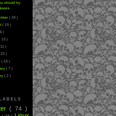
u should try
ckware
ember
( 29 )
st
( 19 )
 6 )
( 13 )
 11 )
 23 )
h
( 15 )
ary
( 7 )
ry
( 2 )
 LABELS
ter
( 74 )
Linux