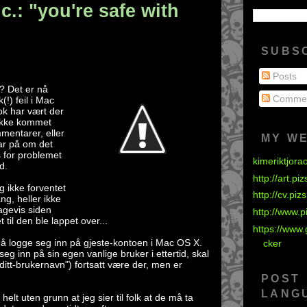
c.: "you're safe with
SUBS
Posts
? Det er nå
Comme
(!) feil i Mac
ok har vært der
 ikke kommet
entarer, eller
MY W
var på om det
 for problemet
kimeriktjora
d.
http://art.pi
eg ikke forventet
http://cv.piz
ng, heller ikke
dagevis siden
http://www.p
 til den ble lappet over...
https://www.
et å logge seg inn på gjeste-kontoen i Mac OS X.
cker
eg inn på sin egen vanlige bruker i ettertid, skal
ditt-brukernavn")
fortsatt være der, men er
POST
LANG
 helt uten grunn at jeg sier til folk at de må ta