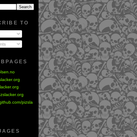
CRIBE TO
nts
EBPAGES
olsen.no
zslacker.org
slacker.org
izslacker.org
github.com/pizsla
UAGES