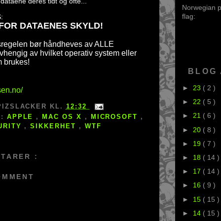
dataene deres tidt og ofte...
Norwegian po
flag:
:
FOR DATAENES SKYLD!
sregelen bør håndheves av ALLE
vhengig av hvilket operativ system eller
 brukes!
BLOG
►
23
( 2 )
sen.no/
►
22
( 5 )
PIZSLACKER
KL.
12:32
►
21
( 6 )
S:
APPLE
,
MAC OS X
,
MICROSOFT
,
URITY
,
SIKKERHET
,
WTF
►
20
( 8 )
►
19
( 7 )
TARER :
►
18
( 14 )
►
17
( 14 )
OMMENT
►
16
( 9 )
►
15
( 15 )
►
14
( 15 )