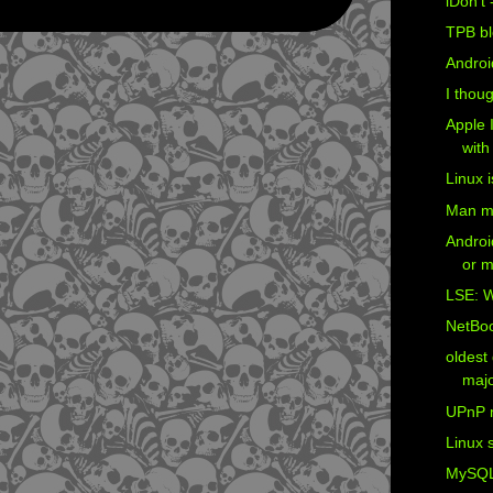
iDon't 
TPB bl
Androi
I thoug
Apple I
with
Linux i
Man må 
Androi
or m
LSE: W
NetBoo
oldest 
majo
UPnP 
Linux 
MySQL