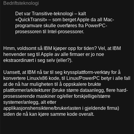
Bedriftsteknologi
Det var Transitive-teknologi – kalt
«QuickTransit» – som berget Apple da all Mac-
programvare skulle overføres fra PowerPC-
prosessoren til Intel-prosessorer.
Hmm, voldsomt så IBM kjøper opp for tiden? Vel, at IBM
henvender seg til Apple av alle firmaer er jo noe
ekstraordinært i seg selv (eller?).
Uansett, at IBM nå tar til seg kryssplattform-verktøy for å
konvertere Linux/x86 kode, til Linux/PowerPC betyr i alle fall
at de nå har muligheten til å oppskalere brukte
plattformer/arkitekturer (bruke større dataanlegg, flere hard-
prosesserende maskiner og/eller forskjellige/større
systemer/anlegg, alt etter
applikasjonshensiktene/brukerlasten i gjeldende firma)
siden de nå kan kjøre samme kode overalt.